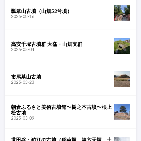
瓢箪山古墳（山畑52号墳）
2025-08-16
高安千塚古墳群 大窪・山畑支群
2025-05-04
市尾墓山古墳
2025-03-23
朝倉ふるさと美術古墳館〜樹之本古墳〜根上
松古墳
2025-03-09
世田谷・狛江の古墳（稲荷塚、第六天塚、土