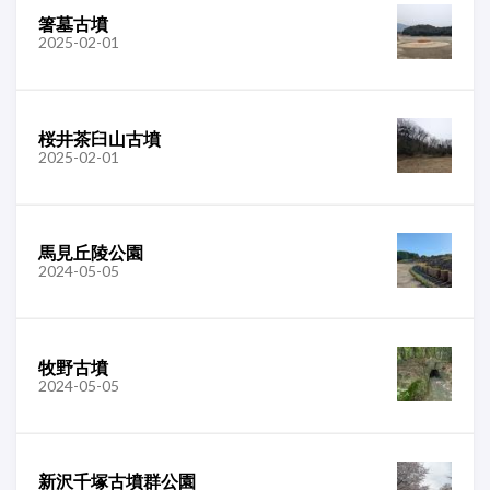
箸墓古墳
2025-02-01
桜井茶臼山古墳
2025-02-01
馬見丘陵公園
2024-05-05
牧野古墳
2024-05-05
新沢千塚古墳群公園